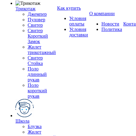
Как купить
Трикотаж
О компании
Джемпер
Условия
Пуловер
оплаты
Новости
Конта
Свитер
Условия
Политика
Свитер
доставки
Короткий
Замок
Жилет
трикотажный
Свитер
Стойка
Поло
длинный
рукав
Поло
короткий
рукав
Школа
Блузка
Жилет