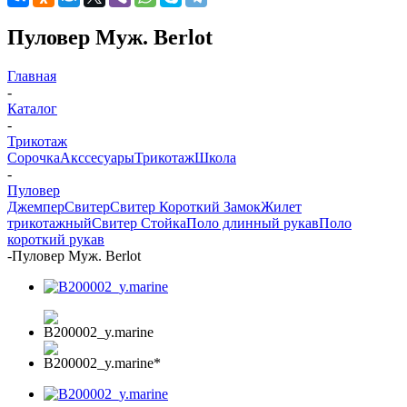
Пуловер Муж. Berlot
Главная
-
Каталог
-
Трикотаж
Сорочка
Акссесуары
Трикотаж
Школа
-
Пуловер
Джемпер
Свитер
Свитер Короткий Замок
Жилет
трикотажный
Свитер Стойка
Поло длинный рукав
Поло
короткий рукав
-
Пуловер Муж. Berlot