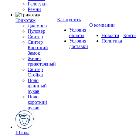
Галстуки
Ремни
Как купить
Трикотаж
О компании
Джемпер
Условия
Пуловер
оплаты
Новости
Конта
Свитер
Условия
Политика
Свитер
доставки
Короткий
Замок
Жилет
трикотажный
Свитер
Стойка
Поло
длинный
рукав
Поло
короткий
рукав
Школа