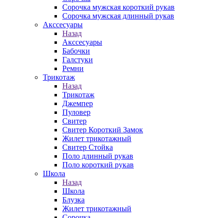
Сорочка мужская короткий рукав
Сорочка мужская длинный рукав
Акссесуары
Назад
Акссесуары
Бабочки
Галстуки
Ремни
Трикотаж
Назад
Трикотаж
Джемпер
Пуловер
Свитер
Свитер Короткий Замок
Жилет трикотажный
Свитер Стойка
Поло длинный рукав
Поло короткий рукав
Школа
Назад
Школа
Блузка
Жилет трикотажный
Сорочка