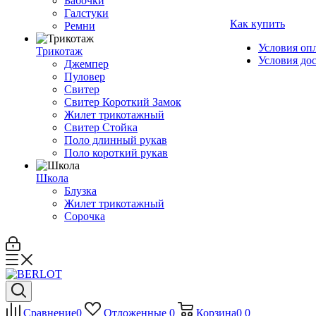
Бабочки
Галстуки
Как купить
Ремни
Условия оп
Трикотаж
Условия до
Джемпер
Пуловер
Свитер
Свитер Короткий Замок
Жилет трикотажный
Свитер Стойка
Поло длинный рукав
Поло короткий рукав
Школа
Блузка
Жилет трикотажный
Сорочка
Сравнение
0
Отложенные
0
Корзина
0
0