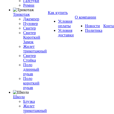
Галстуки
Ремни
Как купить
Трикотаж
О компании
Джемпер
Условия
Пуловер
оплаты
Новости
Конта
Свитер
Условия
Политика
Свитер
доставки
Короткий
Замок
Жилет
трикотажный
Свитер
Стойка
Поло
длинный
рукав
Поло
короткий
рукав
Школа
Блузка
Жилет
трикотажный