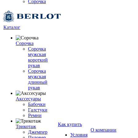
Сорочка
Каталог
Сорочка
Сорочка
мужская
короткий
рукав
Сорочка
мужская
длинный
рукав
Акссесуары
Бабочки
Галстуки
Ремни
Как купить
Трикотаж
О компании
Джемпер
Условия
Пуловер