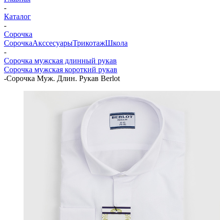
-
Каталог
-
Сорочка
Сорочка
Акссесуары
Трикотаж
Школа
-
Сорочка мужская длинный рукав
Сорочка мужская короткий рукав
-
Сорочка Муж. Длин. Рукав Berlot