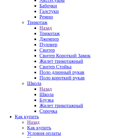
Акссесуары
Бабочки
Галстуки
Ремни
Трикотаж
Назад
Трикотаж
Джемпер
Пуловер
Свитер
Свитер Короткий Замок
Жилет трикотажный
Свитер Стойка
Поло длинный рукав
Поло короткий рукав
Школа
Назад
Школа
Блузка
Жилет трикотажный
Сорочка
Как купить
Назад
Как купить
Условия оплаты