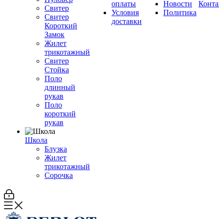
оплаты
Новости
Конта
Свитер
Условия
Политика
Свитер
доставки
Короткий
Замок
Жилет
трикотажный
Свитер
Стойка
Поло
длинный
рукав
Поло
короткий
рукав
Школа
Блузка
Жилет
трикотажный
Сорочка