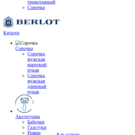
трикотажный
Сорочка
Каталог
Сорочка
Сорочка
мужская
короткий
рукав
Сорочка
мужская
длинный
рукав
Акссесуары
Бабочки
Галстуки
Ремни
Как купить