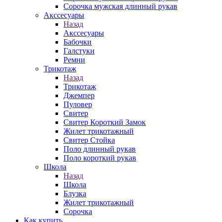
Сорочка мужская длинный рукав
Акссесуары
Назад
Акссесуары
Бабочки
Галстуки
Ремни
Трикотаж
Назад
Трикотаж
Джемпер
Пуловер
Свитер
Свитер Короткий Замок
Жилет трикотажный
Свитер Стойка
Поло длинный рукав
Поло короткий рукав
Школа
Назад
Школа
Блузка
Жилет трикотажный
Сорочка
Как купить