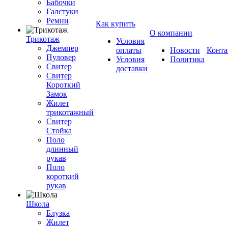
Бабочки
Галстуки
Ремни
Как купить
О компании
Трикотаж
Условия
Джемпер
оплаты
Новости
Конта
Пуловер
Условия
Политика
Свитер
доставки
Свитер
Короткий
Замок
Жилет
трикотажный
Свитер
Стойка
Поло
длинный
рукав
Поло
короткий
рукав
Школа
Блузка
Жилет