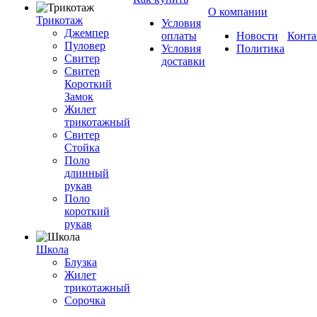
О компании
Трикотаж
Условия
Джемпер
оплаты
Новости
Конта
Пуловер
Условия
Политика
Свитер
доставки
Свитер
Короткий
Замок
Жилет
трикотажный
Свитер
Стойка
Поло
длинный
рукав
Поло
короткий
рукав
Школа
Блузка
Жилет
трикотажный
Сорочка