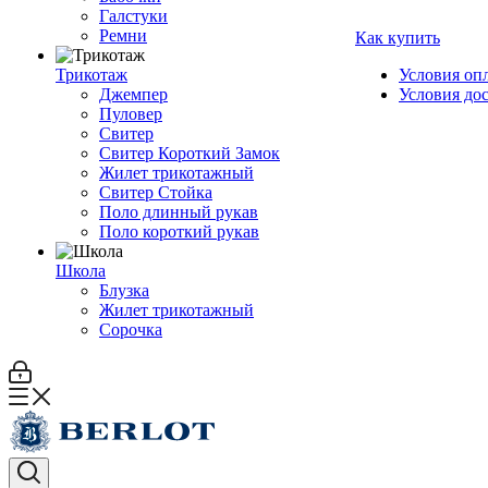
Галстуки
Ремни
Как купить
Трикотаж
Условия оп
Джемпер
Условия до
Пуловер
Свитер
Свитер Короткий Замок
Жилет трикотажный
Свитер Стойка
Поло длинный рукав
Поло короткий рукав
Школа
Блузка
Жилет трикотажный
Сорочка