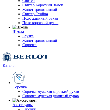
Свитер
Свитер Короткий Замок
Жилет трикотажный
Свитер Стойка
Поло длинный рукав
Поло короткий рукав
Школа
Блузка
Жилет трикотажный
Сорочка
Каталог
Сорочка
Сорочка мужская короткий рукав
Сорочка мужская длинный рукав
Акссесуары
Бабочки