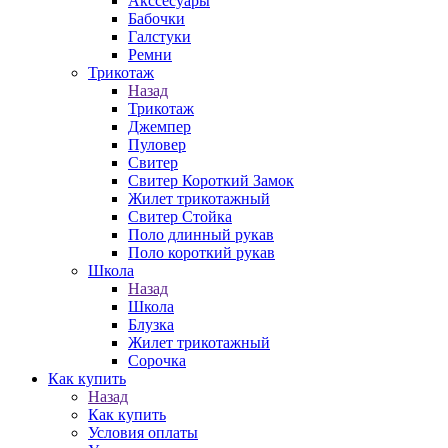
Акссесуары
Бабочки
Галстуки
Ремни
Трикотаж
Назад
Трикотаж
Джемпер
Пуловер
Свитер
Свитер Короткий Замок
Жилет трикотажный
Свитер Стойка
Поло длинный рукав
Поло короткий рукав
Школа
Назад
Школа
Блузка
Жилет трикотажный
Сорочка
Как купить
Назад
Как купить
Условия оплаты