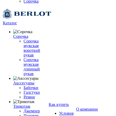
Сорочка
Каталог
Сорочка
Сорочка
мужская
короткий
рукав
Сорочка
мужская
длинный
рукав
Акссесуары
Бабочки
Галстуки
Ремни
Как купить
Трикотаж
О компании
Джемпер
Условия
Пуловер