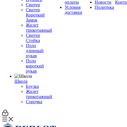
оплаты
Новости
Конта
Свитер
Условия
Политика
Свитер
доставки
Короткий
Замок
Жилет
трикотажный
Свитер
Стойка
Поло
длинный
рукав
Поло
короткий
рукав
Школа
Блузка
Жилет
трикотажный
Сорочка