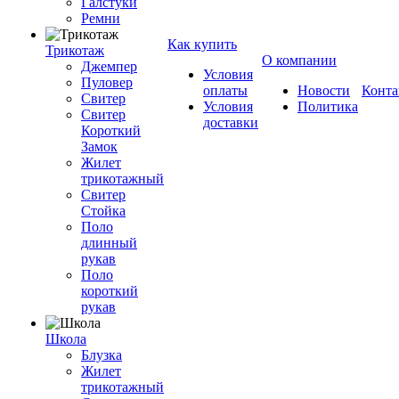
Галстуки
Ремни
Как купить
Трикотаж
О компании
Джемпер
Условия
Пуловер
оплаты
Новости
Конта
Свитер
Условия
Политика
Свитер
доставки
Короткий
Замок
Жилет
трикотажный
Свитер
Стойка
Поло
длинный
рукав
Поло
короткий
рукав
Школа
Блузка
Жилет
трикотажный