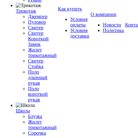
Как купить
Трикотаж
О компании
Джемпер
Условия
Пуловер
оплаты
Новости
Конта
Свитер
Условия
Политика
Свитер
доставки
Короткий
Замок
Жилет
трикотажный
Свитер
Стойка
Поло
длинный
рукав
Поло
короткий
рукав
Школа
Блузка
Жилет
трикотажный
Сорочка