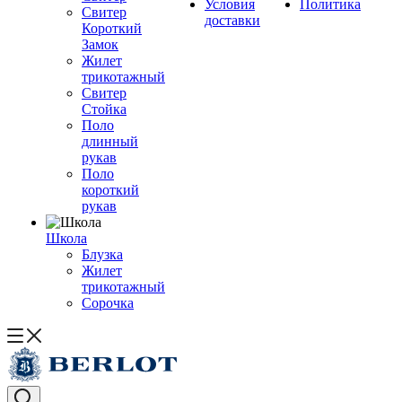
Условия
Политика
Свитер
доставки
Короткий
Замок
Жилет
трикотажный
Свитер
Стойка
Поло
длинный
рукав
Поло
короткий
рукав
Школа
Блузка
Жилет
трикотажный
Сорочка