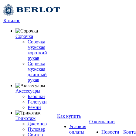
Каталог
Сорочка
Сорочка
мужская
короткий
рукав
Сорочка
мужская
длинный
рукав
Акссесуары
Бабочки
Галстуки
Ремни
Как купить
Трикотаж
О компании
Джемпер
Условия
Пуловер
оплаты
Новости
Конта
Свитер