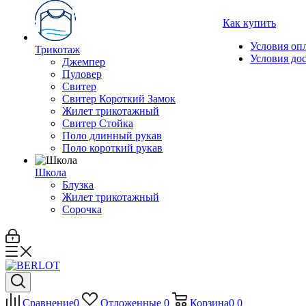
Как купить
Условия оп
Трикотаж
Условия до
Джемпер
Пуловер
Свитер
Свитер Короткий Замок
Жилет трикотажный
Свитер Стойка
Поло длинный рукав
Поло короткий рукав
Школа
Блузка
Жилет трикотажный
Сорочка
Сравнение
0
Отложенные
0
Корзина
0
0