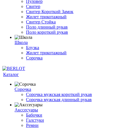
Пуловер
Свитер
Свитер Короткий Замок
Жилет трикотажный
Свитер Стойка
Поло длинный рукав
Поло короткий рукав
Школа
Блузка
Жилет трикотажный
Сорочка
Каталог
Сорочка
Сорочка мужская короткий рукав
Сорочка мужская длинный рукав
Акссесуары
Бабочки
Галстуки
Ремни