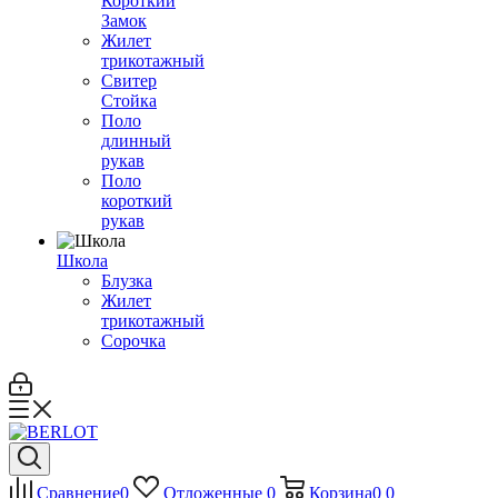
Короткий
Замок
Жилет
трикотажный
Свитер
Стойка
Поло
длинный
рукав
Поло
короткий
рукав
Школа
Блузка
Жилет
трикотажный
Сорочка
Сравнение
0
Отложенные
0
Корзина
0
0