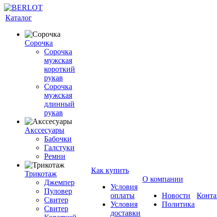
Каталог
Сорочка
Сорочка
мужская
короткий
рукав
Сорочка
мужская
длинный
рукав
Акссесуары
Бабочки
Галстуки
Ремни
Как купить
Трикотаж
О компании
Джемпер
Условия
Пуловер
оплаты
Новости
Конта
Свитер
Условия
Политика
Свитер
доставки