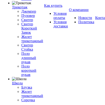
Как купить
Трикотаж
О компании
Джемпер
Условия
Пуловер
оплаты
Новости
Конта
Свитер
Условия
Политика
Свитер
доставки
Короткий
Замок
Жилет
трикотажный
Свитер
Стойка
Поло
длинный
рукав
Поло
короткий
рукав
Школа
Блузка
Жилет
трикотажный
Сорочка