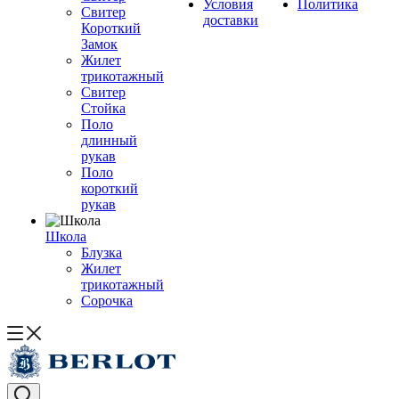
Условия
Политика
Свитер
доставки
Короткий
Замок
Жилет
трикотажный
Свитер
Стойка
Поло
длинный
рукав
Поло
короткий
рукав
Школа
Блузка
Жилет
трикотажный
Сорочка