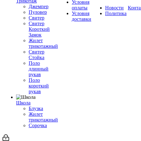
Трикотаж
Условия
Джемпер
оплаты
Новости
Конта
Пуловер
Условия
Политика
Свитер
доставки
Свитер
Короткий
Замок
Жилет
трикотажный
Свитер
Стойка
Поло
длинный
рукав
Поло
короткий
рукав
Школа
Блузка
Жилет
трикотажный
Сорочка