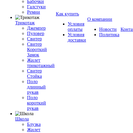
Бабочки
Галстуки
Ремни
Как купить
О компании
Трикотаж
Условия
Джемпер
оплаты
Новости
Конта
Пуловер
Условия
Политика
Свитер
доставки
Свитер
Короткий
Замок
Жилет
трикотажный
Свитер
Стойка
Поло
длинный
рукав
Поло
короткий
рукав
Школа
Блузка
Жилет