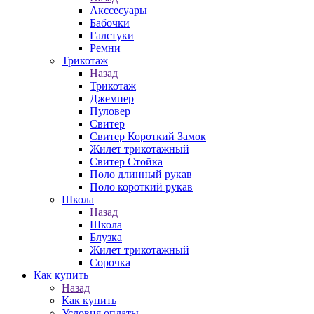
Акссесуары
Бабочки
Галстуки
Ремни
Трикотаж
Назад
Трикотаж
Джемпер
Пуловер
Свитер
Свитер Короткий Замок
Жилет трикотажный
Свитер Стойка
Поло длинный рукав
Поло короткий рукав
Школа
Назад
Школа
Блузка
Жилет трикотажный
Сорочка
Как купить
Назад
Как купить
Условия оплаты