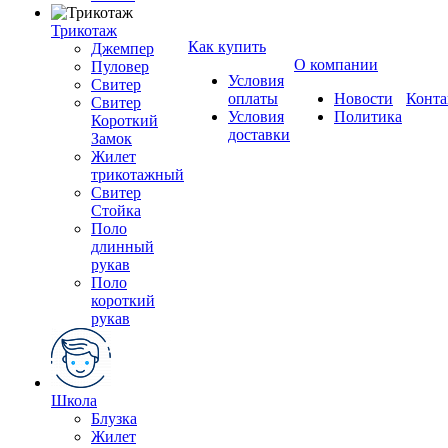
Трикотаж
Как купить
Джемпер
О компании
Пуловер
Условия
Свитер
оплаты
Новости
Конта
Свитер
Условия
Политика
Короткий
доставки
Замок
Жилет
трикотажный
Свитер
Стойка
Поло
длинный
рукав
Поло
короткий
рукав
Школа
Блузка
Жилет