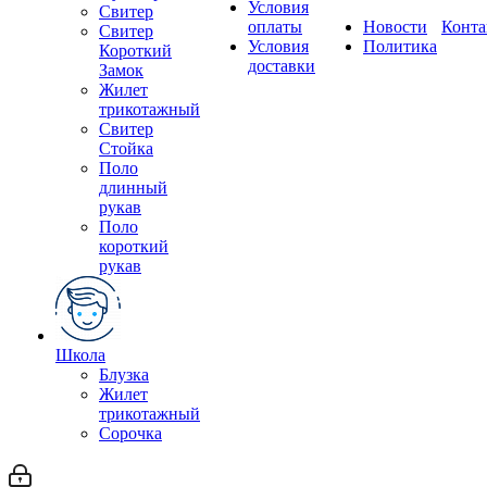
Условия
Свитер
оплаты
Новости
Конта
Свитер
Условия
Политика
Короткий
доставки
Замок
Жилет
трикотажный
Свитер
Стойка
Поло
длинный
рукав
Поло
короткий
рукав
Школа
Блузка
Жилет
трикотажный
Сорочка