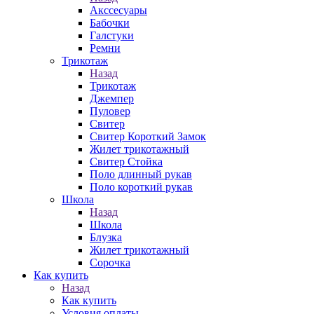
Акссесуары
Бабочки
Галстуки
Ремни
Трикотаж
Назад
Трикотаж
Джемпер
Пуловер
Свитер
Свитер Короткий Замок
Жилет трикотажный
Свитер Стойка
Поло длинный рукав
Поло короткий рукав
Школа
Назад
Школа
Блузка
Жилет трикотажный
Сорочка
Как купить
Назад
Как купить
Условия оплаты