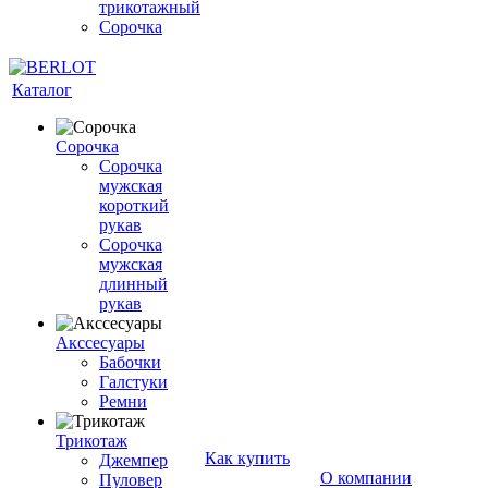
трикотажный
Сорочка
Каталог
Сорочка
Сорочка
мужская
короткий
рукав
Сорочка
мужская
длинный
рукав
Акссесуары
Бабочки
Галстуки
Ремни
Трикотаж
Как купить
Джемпер
О компании
Пуловер