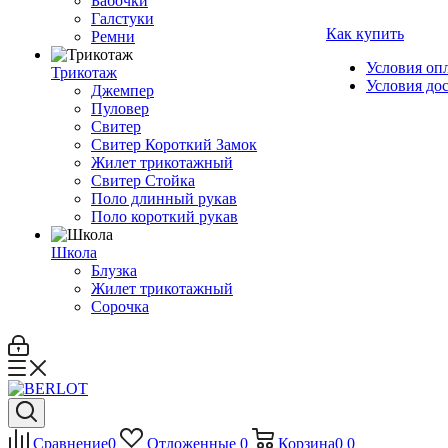
Бабочки
Галстуки
Как купить
Ремни
Условия оп
Трикотаж
Условия до
Джемпер
Пуловер
Свитер
Свитер Короткий Замок
Жилет трикотажный
Свитер Стойка
Поло длинный рукав
Поло короткий рукав
Школа
Блузка
Жилет трикотажный
Сорочка
Сравнение
0
Отложенные
0
Корзина
0
0