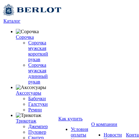
Каталог
Сорочка
Сорочка
мужская
короткий
рукав
Сорочка
мужская
длинный
рукав
Акссесуары
Бабочки
Галстуки
Ремни
Как купить
Трикотаж
О компании
Джемпер
Условия
Пуловер
оплаты
Новости
Конта
Свитер