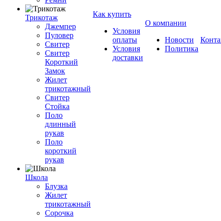
Как купить
Трикотаж
О компании
Джемпер
Условия
Пуловер
оплаты
Новости
Конта
Свитер
Условия
Политика
Свитер
доставки
Короткий
Замок
Жилет
трикотажный
Свитер
Стойка
Поло
длинный
рукав
Поло
короткий
рукав
Школа
Блузка
Жилет
трикотажный
Сорочка