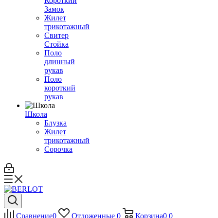
Короткий
Замок
Жилет
трикотажный
Свитер
Стойка
Поло
длинный
рукав
Поло
короткий
рукав
Школа
Блузка
Жилет
трикотажный
Сорочка
Сравнение
0
Отложенные
0
Корзина
0
0