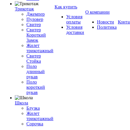
Как купить
Трикотаж
О компании
Джемпер
Условия
Пуловер
оплаты
Новости
Конта
Свитер
Условия
Политика
Свитер
доставки
Короткий
Замок
Жилет
трикотажный
Свитер
Стойка
Поло
длинный
рукав
Поло
короткий
рукав
Школа
Блузка
Жилет
трикотажный
Сорочка