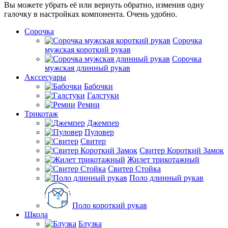
Вы можете убрать её или вернуть обратно, изменив одну
галочку в настройках компонента. Очень удобно.
Сорочка
Сорочка
мужская короткий рукав
Сорочка
мужская длинный рукав
Акссесуары
Бабочки
Галстуки
Ремни
Трикотаж
Джемпер
Пуловер
Свитер
Свитер Короткий Замок
Жилет трикотажный
Свитер Стойка
Поло длинный рукав
Поло короткий рукав
Школа
Блузка