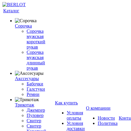
Каталог
Сорочка
Сорочка
мужская
короткий
рукав
Сорочка
мужская
длинный
рукав
Акссесуары
Бабочки
Галстуки
Ремни
Как купить
Трикотаж
О компании
Джемпер
Условия
Пуловер
оплаты
Новости
Конта
Свитер
Условия
Политика
Свитер
доставки