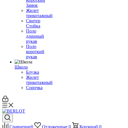
Короткий
Замок
Жилет
трикотажный
Свитер
Стойка
Поло
длинный
рукав
Поло
короткий
рукав
Школа
Блузка
Жилет
трикотажный
Сорочка
Сравнение
0
Отложенные
0
Корзина
0
0