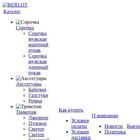
Каталог
Сорочка
Сорочка
мужская
короткий
рукав
Сорочка
мужская
длинный
рукав
Акссесуары
Бабочки
Галстуки
Ремни
Как купить
Трикотаж
О компании
Джемпер
Условия
Пуловер
оплаты
Новости
Конта
Свитер
Условия
Политика
Свитер
доставки