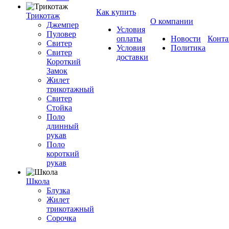
Как купить
Трикотаж
О компании
Джемпер
Условия
Пуловер
оплаты
Новости
Конта
Свитер
Условия
Политика
Свитер
доставки
Короткий
Замок
Жилет
трикотажный
Свитер
Стойка
Поло
длинный
рукав
Поло
короткий
рукав
Школа
Блузка
Жилет
трикотажный
Сорочка