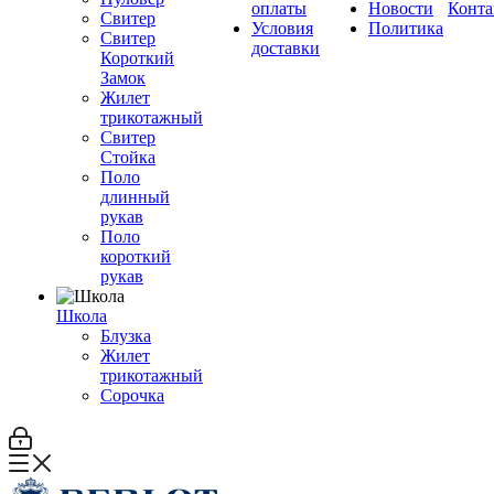
оплаты
Новости
Конта
Свитер
Условия
Политика
Свитер
доставки
Короткий
Замок
Жилет
трикотажный
Свитер
Стойка
Поло
длинный
рукав
Поло
короткий
рукав
Школа
Блузка
Жилет
трикотажный
Сорочка