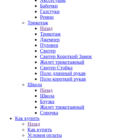
Акссесуары
Бабочки
Галстуки
Ремни
Трикотаж
Назад
Трикотаж
Джемпер
Пуловер
Свитер
Свитер Короткий Замок
Жилет трикотажный
Свитер Стойка
Поло длинный рукав
Поло короткий рукав
Школа
Назад
Школа
Блузка
Жилет трикотажный
Сорочка
Как купить
Назад
Как купить
Условия оплаты