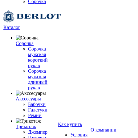
Сорочка
Каталог
Сорочка
Сорочка
мужская
короткий
рукав
Сорочка
мужская
длинный
рукав
Акссесуары
Бабочки
Галстуки
Ремни
Как купить
Трикотаж
О компании
Джемпер
Условия
Пуловер