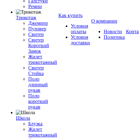
Галстуки
Ремни
Как купить
Трикотаж
О компании
Джемпер
Условия
Пуловер
оплаты
Новости
Конта
Свитер
Условия
Политика
Свитер
доставки
Короткий
Замок
Жилет
трикотажный
Свитер
Стойка
Поло
длинный
рукав
Поло
короткий
рукав
Школа
Блузка
Жилет
трикотажный